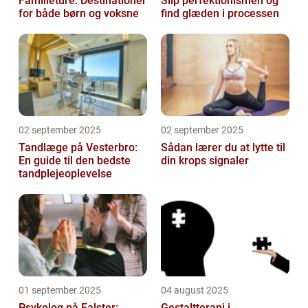
Familieture: Destinationer
Slip perfektionismen og
for både børn og voksne
find glæden i processen
02 september 2025
02 september 2025
Tandlæge på Vesterbro:
Sådan lærer du at lytte til
En guide til den bedste
din krops signaler
tandplejeoplevelse
01 september 2025
04 august 2025
Psykolog på Falster:
Gestaltterapi i