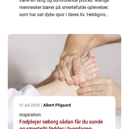
være en lang og udfordrende proces. Mange
mennesker bærer på smertefulde oplevelser,
som har sat dybe spor i deres liv. Heldigvis
findes der hjælp at hente, og i Sønderborg-
regionen er traumeterapi en af de må...
01 juli 2026
Albert Pilgaard
inspiration
Fodplejer søborg sådan får du sunde
og smertefri fødder i hverdagen