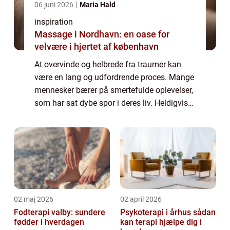
06 juni 2026
Maria Hald
inspiration
Massage i Nordhavn: en oase for
velvære i hjertet af københavn
At overvinde og helbrede fra traumer kan
være en lang og udfordrende proces. Mange
mennesker bærer på smertefulde oplevelser,
som har sat dybe spor i deres liv. Heldigvis
findes der hjælp at hente, og i Sønderborg-
regionen er traumeterapi en af de må...
02 maj 2026
02 april 2026
Fodterapi valby: sundere
Psykoterapi i århus sådan
fødder i hverdagen
kan terapi hjælpe dig i