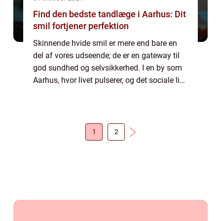
Find den bedste tandlæge i Aarhus: Dit
smil fortjener perfektion
Skinnende hvide smil er mere end bare en
del af vores udseende; de er en gateway til
god sundhed og selvsikkerhed. I en by som
Aarhus, hvor livet pulserer, og det sociale liv
står centralt, er en sund mund og en stolt
fremvisning af hvide perle...
1
2