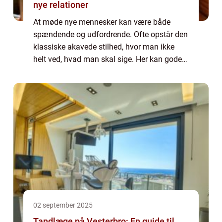
nye relationer
At møde nye mennesker kan være både
spændende og udfordrende. Ofte opstår den
klassiske akavede stilhed, hvor man ikke
helt ved, hvad man skal sige. Her kan gode
samtaleemner være nøglen til at bryde isen
o...
02 september 2025
Tandlæge på Vesterbro: En guide til