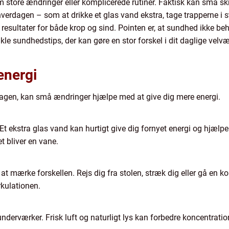
 store ændringer eller komplicerede rutiner. Faktisk kan små skr
l hverdagen – som at drikke et glas vand ekstra, tage trapperne i ste
 resultater for både krop og sind. Pointen er, at sundhed ikke b
enkle sundhedstips, der kan gøre en stor forskel i dit daglige velv
energi
f dagen, kan små ændringer hjælpe med at give dig mere energi.
Et ekstra glas vand kan hurtigt give dig fornyet energi og hjælp
t bliver en vane.
at mærke forskellen. Rejs dig fra stolen, stræk dig eller gå en k
rkulationen.
derværker. Frisk luft og naturligt lys kan forbedre koncentratio