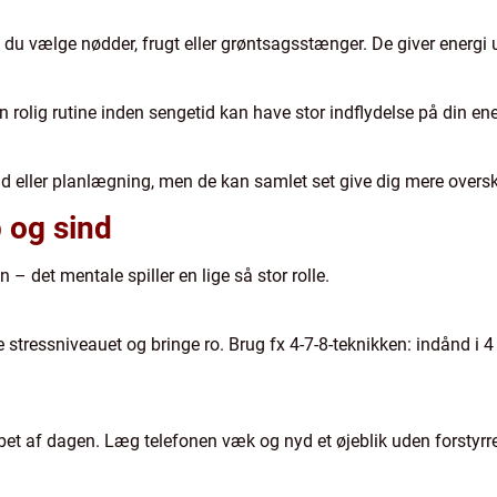
 du vælge nødder, frugt eller grøntsagsstænger. De giver energi 
 en rolig rutine inden sengetid kan have stor indflydelse på din en
d eller planlægning, men de kan samlet set give dig mere overs
p og sind
 det mentale spiller en lige så stor rolle.
tressniveauet og bringe ro. Brug fx 4-7-8-teknikken: indånd i 4 s
bet af dagen. Læg telefonen væk og nyd et øjeblik uden forstyrrel