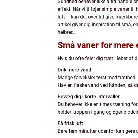
Sundhed behøver ikke altid handle om
effekt. Når vi tilføjer simple vaner ti
luft – kan det over tid give mærkbare
artikel giver dig inspiration til små, 
helbred.
Små vaner for mere 
Hvis du ofte føler dig træt i løbet a
Drik mere vand
Mange forveksler tørst med træthed. 
Hav en flaske vand ved hånden, så de
Bevæg dig i korte intervaller
Du behøver ikke en times træning for 
holder kroppen i gang og øger blodci
Få frisk luft
Bare fem minutter udenfor kan gøre un