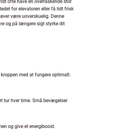
idt ofte have en overraskende stor
det for elevatoren eller få lidt frisk
ehøver være uoverskuelig. Denne
ære og på længere sigt styrke dit
e kroppen med at fungere optimalt.
ort tur hver time. Små bevægelser
nen og give et energiboost.