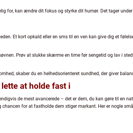
elig for, kan ændre dit fokus og styrke dit humør. Det tager unde
heden. Et kort opkald eller en sms til en ven kan give dig et følel
 søvnen. Prøv at slukke skærme en time før sengetid og lav i ste
mhed, skaber du en helhedsorienteret sundhed, der giver balanc
ette at holde fast i
digvis de mest avancerede – det er dem, du kan gøre til en natu
og chancen for at fastholde dem stiger markant. Her er nogle små 