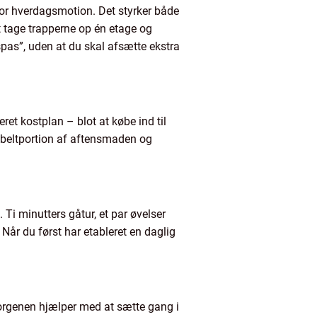
 for hverdagsmotion. Det styrker både
t tage trapperne op én etage og
spas”, uden at du skal afsætte ekstra
ret kostplan – blot at købe ind til
bbeltportion af aftensmaden og
Ti minutters gåtur, et par øvelser
. Når du først har etableret en daglig
orgenen hjælper med at sætte gang i