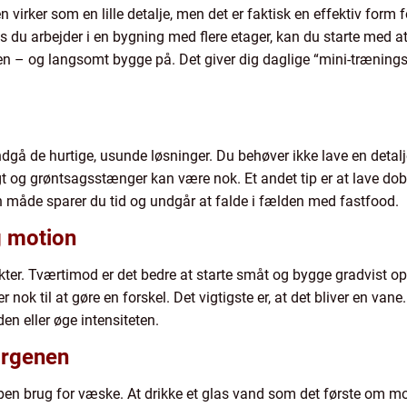
n virker som en lille detalje, men det er faktisk en effektiv form
 du arbejder i en bygning med flere etager, kan du starte med a
jen – og langsomt bygge på. Det giver dig daglige “mini-træning
undgå de hurtige, usunde løsninger. Du behøver ikke lave en detalje
t og grøntsagsstænger kan være nok. Et andet tip er at lave do
n måde sparer du tid og undgår at falde i fælden med fastfood.
g motion
ter. Tværtimod er det bedre at starte småt og bygge gradvist op. 
 nok til at gøre en forskel. Det vigtigste er, at det bliver en vane
iden eller øge intensiteten.
orgenen
pen brug for væske. At drikke et glas vand som det første om m