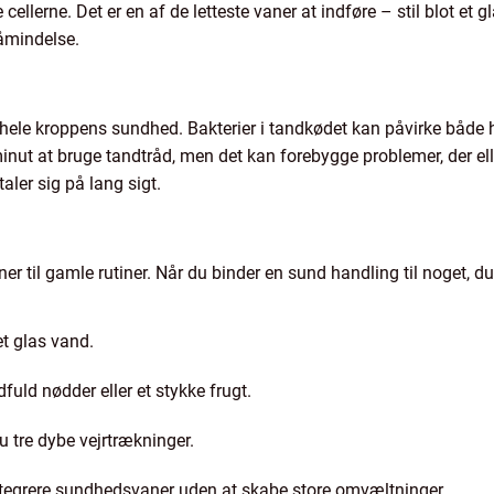
cellerne. Det er en af de letteste vaner at indføre – stil blot et
åmindelse.
hele kroppens sundhed. Bakterier i tandkødet kan påvirke både h
inut at bruge tandtråd, men det kan forebygge problemer, der el
taler sig på lang sigt.
ner til gamle rutiner. Når du binder en sund handling til noget, d
et glas vand.
fuld nødder eller et stykke frugt.
u tre dybe vejrtrækninger.
ntegrere sundhedsvaner uden at skabe store omvæltninger.