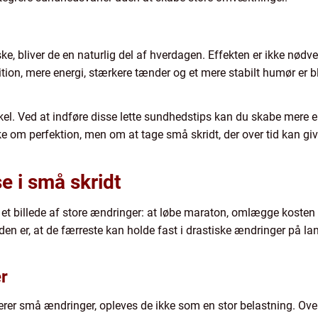
ske, bliver de en naturlig del af hverdagen. Effekten er ikke nød
ition, mere energi, stærkere tænder og et mere stabilt humør er b
el. Ved at indføre disse lette sundhedstips kan du skabe mere en
e om perfektion, men om at tage små skridt, der over tid kan giv
e i små skridt
 et billede af store ændringer: at løbe maraton, omlægge kosten f
n er, at de færreste kan holde fast i drastiske ændringer på la
er
erer små ændringer, opleves de ikke som en stor belastning. Ove