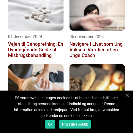
01 december 2024
06 november 2024
Vejen til Genopretning: En
Navigere i Livet som Ung
Dybdegående Guide til
Voksen: Værdien af en
Misbrugsbehandling
Unge Coach
På vores website bruges cookies til at huske dine indstillinger,
statistik og personalisering af indhold og annoncer. Denne
01 november 2024
14 oktober 2024
information deles med tredjepart. Ved fortsat brug af websiden
Hvad kan en kiropraktor
Forkæl dine sanser med
godkender du cookiepolitikken.
gøre for dig
Massage i Holstebro
Ok
Privatlivspolitik