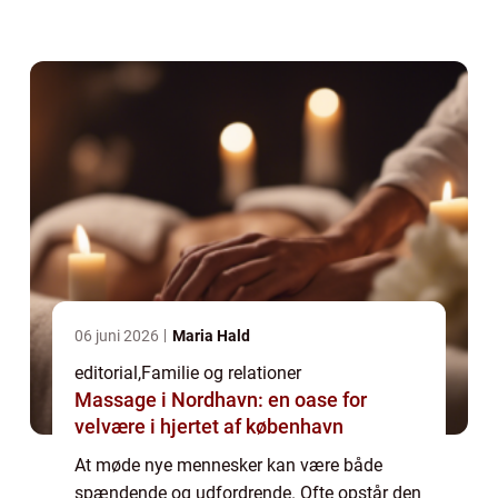
samtaleemner være nøglen til at bryde isen
o...
06 juni 2026
Maria Hald
editorial
,
Familie og relationer
Massage i Nordhavn: en oase for
velvære i hjertet af københavn
At møde nye mennesker kan være både
spændende og udfordrende. Ofte opstår den