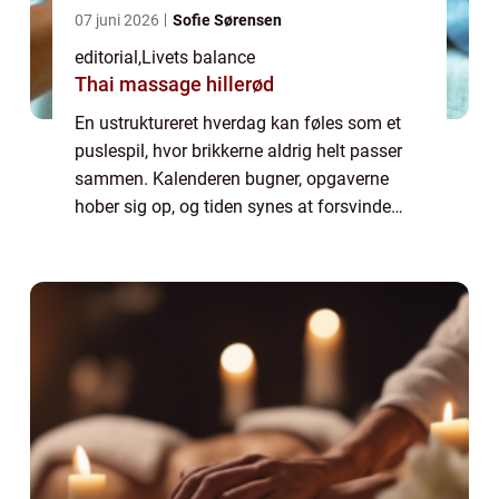
07 juni 2026
Sofie Sørensen
editorial
,
Livets balance
Thai massage hillerød
En ustruktureret hverdag kan føles som et
puslespil, hvor brikkerne aldrig helt passer
sammen. Kalenderen bugner, opgaverne
hober sig op, og tiden synes at forsvinde
mellem hænderne. Mange af os kender
følelsen af at jagte dagen i...