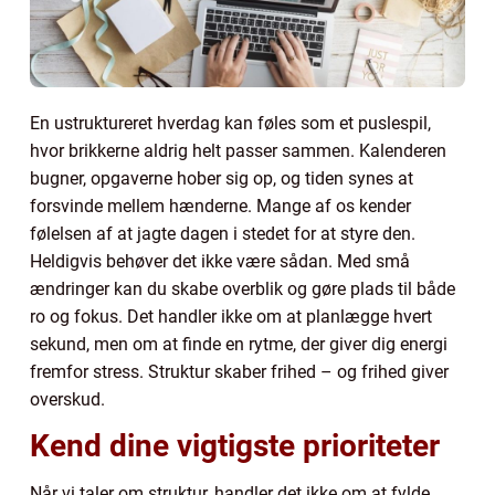
En ustruktureret hverdag kan føles som et puslespil,
hvor brikkerne aldrig helt passer sammen. Kalenderen
bugner, opgaverne hober sig op, og tiden synes at
forsvinde mellem hænderne. Mange af os kender
følelsen af at jagte dagen i stedet for at styre den.
Heldigvis behøver det ikke være sådan. Med små
ændringer kan du skabe overblik og gøre plads til både
ro og fokus. Det handler ikke om at planlægge hvert
sekund, men om at finde en rytme, der giver dig energi
fremfor stress. Struktur skaber frihed – og frihed giver
overskud.
Kend dine vigtigste prioriteter
Når vi taler om struktur, handler det ikke om at fylde