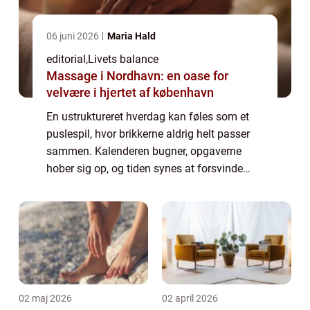
06 juni 2026
Maria Hald
editorial
,
Livets balance
Massage i Nordhavn: en oase for
velvære i hjertet af københavn
En ustruktureret hverdag kan føles som et
puslespil, hvor brikkerne aldrig helt passer
sammen. Kalenderen bugner, opgaverne
hober sig op, og tiden synes at forsvinde
mellem hænderne. Mange af os kender
følelsen af at jagte dagen i...
02 maj 2026
02 april 2026