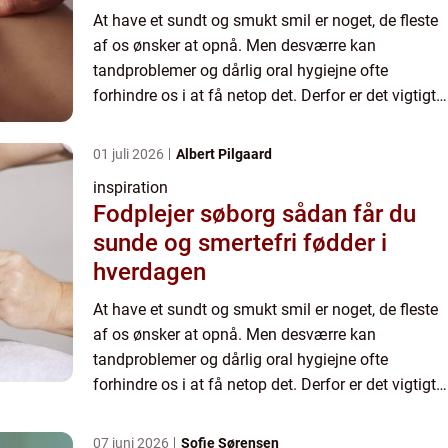
At have et sundt og smukt smil er noget, de fleste
af os ønsker at opnå. Men desværre kan
tandproblemer og dårlig oral hygiejne ofte
forhindre os i at få netop det. Derfor er det vigtigt
at have en pålidelig tandl...
01 juli 2026
Albert Pilgaard
inspiration
Fodplejer søborg sådan får du
sunde og smertefri fødder i
hverdagen
At have et sundt og smukt smil er noget, de fleste
af os ønsker at opnå. Men desværre kan
tandproblemer og dårlig oral hygiejne ofte
forhindre os i at få netop det. Derfor er det vigtigt
at have en pålidelig tandl...
07 juni 2026
Sofie Sørensen