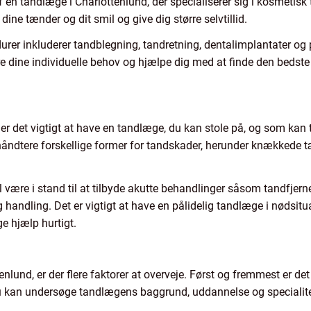
 en tandlæge i Charlottenlund, der specialiserer sig i kosmetisk
ne tænder og dit smil og give dig større selvtillid.
rer inkluderer tandblegning, tandretning, dentalimplantater og
re dine individuelle behov og hjælpe dig med at finde den bedste l
 er det vigtigt at have en tandlæge, du kan stole på, og som kan
håndtere forskellige former for tandskader, herunder knækkede tæ
være i stand til at tilbyde akutte behandlinger såsom tandfjerne
g handling. Det er vigtigt at have en pålidelig tandlæge i nødsitu
e hjælp hurtigt.
lund, er der flere faktorer at overveje. Først og fremmest er det 
u kan undersøge tandlægens baggrund, uddannelse og specialiteter