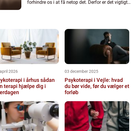
forhindre os i at få netop det. Derfor er det vigtigt
at have en pålidelig tandl...
april 2026
03 december 2025
koterapi i århus sådan
Psykoterapi i Vejle: hvad
n terapi hjælpe dig i
du bør vide, før du vælger et
erdagen
forløb