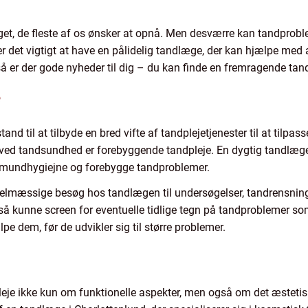
et, de fleste af os ønsker at opnå. Men desværre kan tandproble
r er det vigtigt at have en pålidelig tandlæge, der kan hjælpe m
så er der gode nyheder til dig – du kan finde en fremragende ta
e
nd til at tilbyde en bred vifte af tandplejetjenester til at tilpas
r ved tandsundhed er forebyggende tandpleje. En dygtig tandlæge i
 mundhygiejne og forebygge tandproblemer.
elmæssige besøg hos tandlægen til undersøgelser, tandrensning
så kunne screen for eventuelle tidlige tegn på tandproblemer so
lpe dem, før de udvikler sig til større problemer.
je ikke kun om funktionelle aspekter, men også om det æstetis