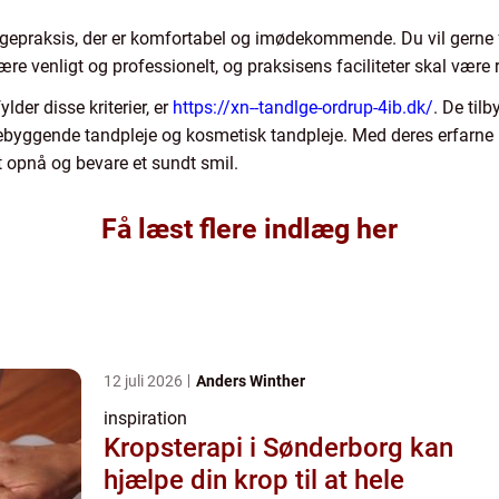
lægepraksis, der er komfortabel og imødekommende. Du vil gerne 
re venligt og professionelt, og praksisens faciliteter skal være
lder disse kriterier, er
https://xn--tandlge-ordrup-4ib.dk/
. De til
rebyggende tandpleje og kosmetisk tandpleje. Med deres erfarne 
t opnå og bevare et sundt smil.
Få læst flere indlæg her
12 juli 2026
Anders Winther
inspiration
Kropsterapi i Sønderborg kan
hjælpe din krop til at hele