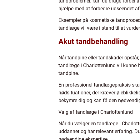
tandproblemer, kan du drage fordel af
hjælpe med at forbedre udseendet af di
Eksempler på kosmetiske tandprocedu
tandlæge vil være i stand til at vurde
Akut tandbehandling
Når tandpine eller tandskader opstår,
tandlæge i Charlottenlund vil kunne 
tandpine.
En professionel tandlægepraksis skal 
nødsituationer, der kræver øjeblikkeli
bekymre dig og kan få den nødvendig
Valg af tandlæge i Charlottenlund
Når du vælger en tandlæge i Charlotten
uddannet og har relevant erfaring. D
nødvendige ekspertise.