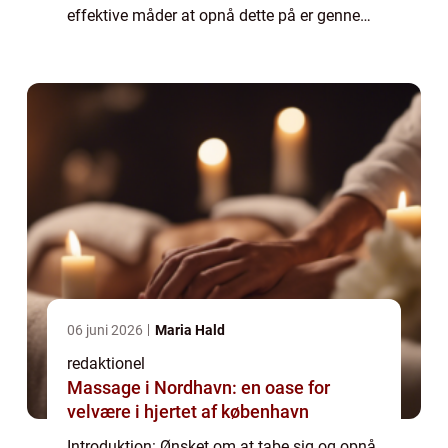
effektive måder at opnå dette på er gennem
en fornuftig kost og regelmæssig motion.
Men hvad er egentlig sund aftensmad til
vægt...
06 juni 2026
Maria Hald
redaktionel
Massage i Nordhavn: en oase for
velvære i hjertet af københavn
Introduktion: Ønsket om at tabe sig og opnå