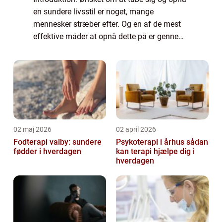
en sundere livsstil er noget, mange
mennesker stræber efter. Og en af de mest
effektive måder at opnå dette på er gennem
en fornuftig kost og regelmæssig motion.
Men hvad er egentlig sund aftensmad til
vægt...
02 maj 2026
02 april 2026
Fodterapi valby: sundere
Psykoterapi i århus sådan
fødder i hverdagen
kan terapi hjælpe dig i
hverdagen