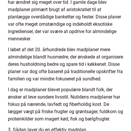
har ændret sig meget over tid. I gamle dage blev
madplaner primært brugt af aristokratiet til at
planlægge overdådige banketter og fester. Disse planer
var ofte meget omstændige og indeholdt eksotiske
ingredienser, der var svære at opdrive for almindelige
mennesker.
I løbet af det 20. århundrede blev madplaner mere
almindelige blandt husmødre, der ønskede at organisere
deres husholdning bedre og spare tid i køkkenet. Disse
planer var dog ofte baseret på traditionelle opskrifter fra
familien og var mindre fokuseret på sundhed.
I dag er madplaner blevet populære blandt folk, der
ønsker at leve sundere livsstil. Nutidens madplaner har
fokus på nærende, lavfedt og fiberholdig kost. De
lægger vægt på friske frugter og grøntsager, fuldkorn og
proteinkilder som magert kød, fisk og bælgfrugter.
3. Sådan laver du en effektiv madplan