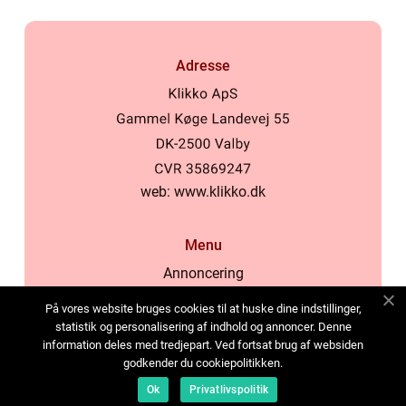
Adresse
web:
www.klikko.dk
Menu
Annoncering
Om os
På vores website bruges cookies til at huske dine indstillinger,
Cookies
statistik og personalisering af indhold og annoncer. Denne
information deles med tredjepart. Ved fortsat brug af websiden
Kontakt os
godkender du cookiepolitikken.
Sitemap
Ok
Privatlivspolitik